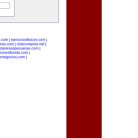
a.com
|
ejerciciosfisicos.com
|
pras.com
|
clubcompras.net
|
mpresasperuanas.com
|
ionesflorida.com
|
denegocios.com
|