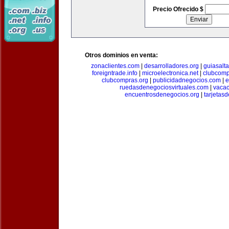
Precio Ofrecido $
Otros dominios en venta:
zonaclientes.com
|
desarrolladores.org
|
guiasalt
foreigntrade.info
|
microelectronica.net
|
clubcom
clubcompras.org
|
publicidadnegocios.com
|
e
ruedasdenegociosvirtuales.com
|
vacac
encuentrosdenegocios.org
|
tarjetas