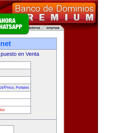
net
 puesto en Venta
trÃ³nico
,
Portales
tas