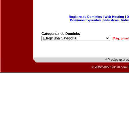
Registro de Dominios
|
Web Hosting
|
D
Dominios Expirados
|
Industrias
|
Indu
Categorías de Dominio:
[Pág. princi
** Precios expre
© 2002/2022 Solo10.com