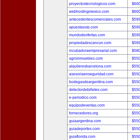
proyectostecnologicos.com
$60
webhostingmexico.com
$60
antecedentescomerciales.com
$59
apuestasvip.com
$59
mundodeofertas.com
$59
propiedadescancun.com
$59
incubadoraempresarial.com
$58
agroinmuebles.com
$55
alquileresbarcelona.com
$55
asesoriaenseguridad.com
$55
bodegasdeargentina.com
$55
detectordebilletes.com
$55
e-periodico.com
$55
equipodeventas.com
$55
fornecedores.org
$55
guiaargentina.com
$55
guiadeportes.com
$55
guiaflorida.com
$55