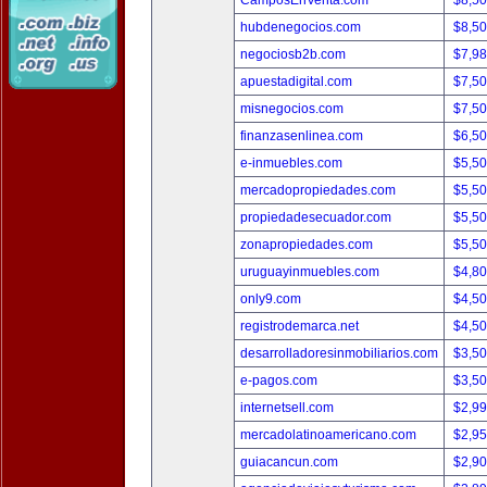
CamposEnVenta.com
$8,5
hubdenegocios.com
$8,5
negociosb2b.com
$7,9
apuestadigital.com
$7,5
misnegocios.com
$7,5
finanzasenlinea.com
$6,5
e-inmuebles.com
$5,5
mercadopropiedades.com
$5,5
propiedadesecuador.com
$5,5
zonapropiedades.com
$5,5
uruguayinmuebles.com
$4,8
only9.com
$4,5
registrodemarca.net
$4,5
desarrolladoresinmobiliarios.com
$3,5
e-pagos.com
$3,5
internetsell.com
$2,9
mercadolatinoamericano.com
$2,9
guiacancun.com
$2,9