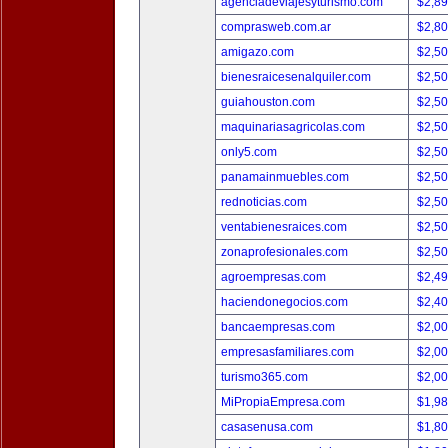
agenciadeviajesyturismo.com
$2,8
comprasweb.com.ar
$2,8
amigazo.com
$2,5
bienesraicesenalquiler.com
$2,5
guiahouston.com
$2,5
maquinariasagricolas.com
$2,5
only5.com
$2,5
panamainmuebles.com
$2,5
rednoticias.com
$2,5
ventabienesraices.com
$2,5
zonaprofesionales.com
$2,5
agroempresas.com
$2,4
haciendonegocios.com
$2,4
bancaempresas.com
$2,0
empresasfamiliares.com
$2,0
turismo365.com
$2,0
MiPropiaEmpresa.com
$1,9
casasenusa.com
$1,8