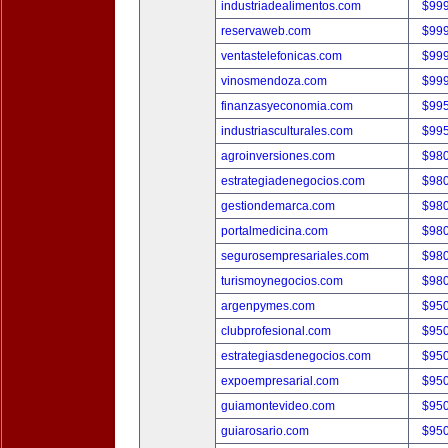
industriadealimentos.com
$99
reservaweb.com
$99
ventastelefonicas.com
$99
vinosmendoza.com
$99
finanzasyeconomia.com
$99
industriasculturales.com
$99
agroinversiones.com
$98
estrategiadenegocios.com
$98
gestiondemarca.com
$98
portalmedicina.com
$98
segurosempresariales.com
$98
turismoynegocios.com
$98
argenpymes.com
$95
clubprofesional.com
$95
estrategiasdenegocios.com
$95
expoempresarial.com
$95
guiamontevideo.com
$95
guiarosario.com
$95