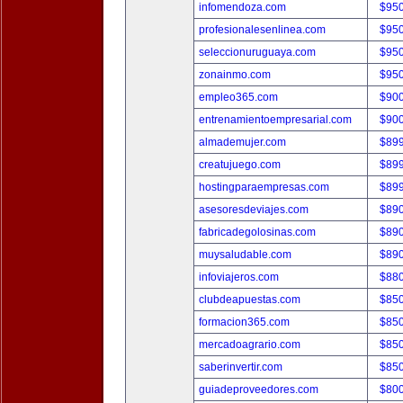
infomendoza.com
$95
profesionalesenlinea.com
$95
seleccionuruguaya.com
$95
zonainmo.com
$95
empleo365.com
$90
entrenamientoempresarial.com
$90
almademujer.com
$89
creatujuego.com
$89
hostingparaempresas.com
$89
asesoresdeviajes.com
$89
fabricadegolosinas.com
$89
muysaludable.com
$89
infoviajeros.com
$88
clubdeapuestas.com
$85
formacion365.com
$85
mercadoagrario.com
$85
saberinvertir.com
$85
guiadeproveedores.com
$80