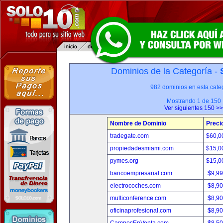
Dominios de la Categoría -
982 dominios en esta categ
Mostrando 1 de 150
Ver siguientes 150 >>
Nombre de Dominio
Preci
tradegate.com
$60,0
propiedadesmiami.com
$15,0
pymes.org
$15,0
bancoempresarial.com
$9,9
electrocoches.com
$8,9
multiconference.com
$8,9
oficinaprofesional.com
$8,9