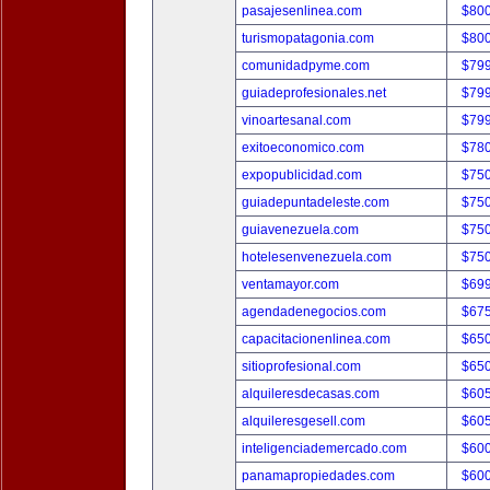
pasajesenlinea.com
$80
turismopatagonia.com
$80
comunidadpyme.com
$79
guiadeprofesionales.net
$79
vinoartesanal.com
$79
exitoeconomico.com
$78
expopublicidad.com
$75
guiadepuntadeleste.com
$75
guiavenezuela.com
$75
hotelesenvenezuela.com
$75
ventamayor.com
$69
agendadenegocios.com
$67
capacitacionenlinea.com
$65
sitioprofesional.com
$65
alquileresdecasas.com
$60
alquileresgesell.com
$60
inteligenciademercado.com
$60
panamapropiedades.com
$60