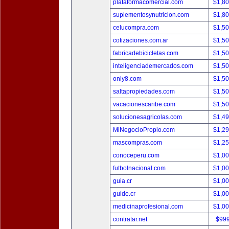
plataformacomercial.com
$1,8
suplementosynutricion.com
$1,8
celucompra.com
$1,5
cotizaciones.com.ar
$1,5
fabricadebicicletas.com
$1,5
inteligenciademercados.com
$1,5
only8.com
$1,5
saltapropiedades.com
$1,5
vacacionescaribe.com
$1,5
solucionesagricolas.com
$1,4
MiNegocioPropio.com
$1,2
mascompras.com
$1,2
conoceperu.com
$1,0
futbolnacional.com
$1,0
guia.cr
$1,0
guide.cr
$1,0
medicinaprofesional.com
$1,0
contratar.net
$99